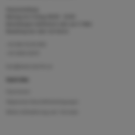
Hauszustellung:
Montag bis Freitag 08:00 - 12:00
Bestellungen telefonisch oder per E-Mail
Bezahlung bar oder mit Karte
+43 664 35 64 600
+43 2618 20173
bier@kobersdorfer.at
Quick links
Impressum
Allgemeine Geschäftsbedingungen
Widerrufsbelehrung und -formular