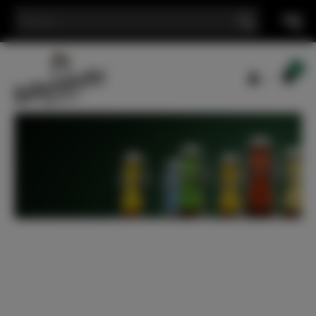
Search Button
Search
for: