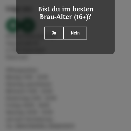
Folge uns
Bist du im besten
Brau-Alter (16+)?
Ja
Nein
Brauerei Kobersdorf OG
Hauptstraße 43
A-7332 Kobersdorf
Österreich
Öffnungszeiten:
Montag: 9:00 - 12:00
Dienstag: geschlossen
Mittwoch: 9:00 - 12:00
Donnerstag: 9:00 - 12:00
Freitag: 16:00 - 18:00
Samstag: 10:00 - 12:00
und nach Vereinbarung -
Tel.: 0664/3564600, 02618/20173