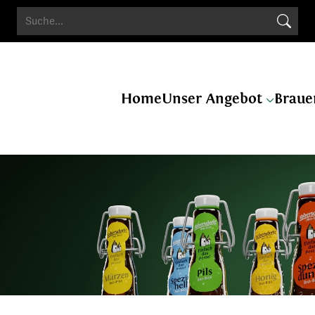
Search Butto
Search
for:
Home
Unser Angebot
Braue