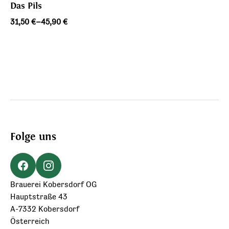
Das Pils
Preisspanne:
31,50
€
–
45,90
€
31,50 €
bis
45,90 €
Folge uns
Brauerei Kobersdorf OG
Hauptstraße 43
A-7332 Kobersdorf
Österreich