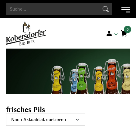
Search Button
Search
for:
frisches Pils