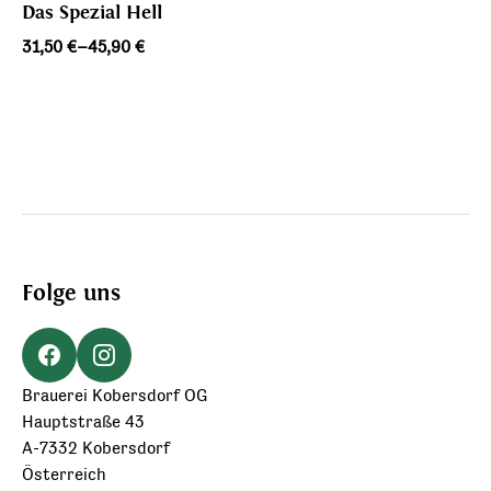
Das Spezial Hell
Preisspanne:
31,50
€
–
45,90
€
31,50 €
bis
45,90 €
Folge uns
Brauerei Kobersdorf OG
Hauptstraße 43
A-7332 Kobersdorf
Österreich