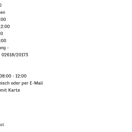
0
sen
:00
12:00
00
:00
ung -
, 02618/20173
08:00 - 12:00
nisch oder per E-Mail
 mit Karte
at