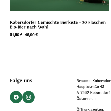
Kobersdorfer Gemischte Bierkiste – 20 Flaschen
Bio-Bier nach Wahl
Preisspanne:
31,50
€
–
45,90
€
31,50 €
bis
45,90 €
Folge uns
Brauerei Kobersdor
Hauptstraße 43
A-7332 Kobersdorf
Österreich
Öffnungszeiten: