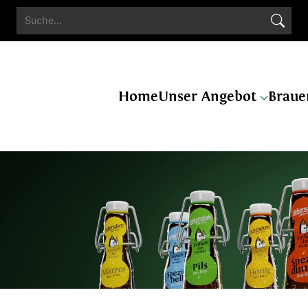
Search Butto
Search
for:
Home
Unser Angebot
Braue