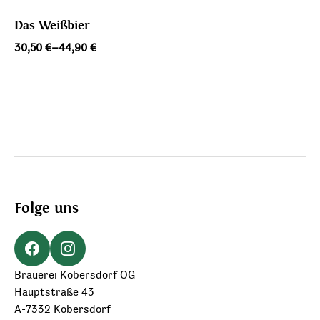
Das Weißbier
Preisspanne:
30,50
€
–
44,90
€
30,50 €
bis
44,90 €
Folge uns
Brauerei Kobersdorf OG
Hauptstraße 43
A-7332 Kobersdorf