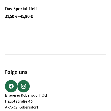
Das Spezial Hell
Preisspanne:
31,50
€
–
45,90
€
31,50 €
bis
45,90 €
Folge uns
Brauerei Kobersdorf OG
Hauptstraße 43
A-7332 Kobersdorf