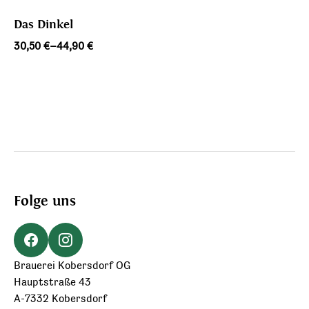
Das Dinkel
Preisspanne:
30,50
€
–
44,90
€
30,50 €
bis
44,90 €
Folge uns
Brauerei Kobersdorf OG
Hauptstraße 43
A-7332 Kobersdorf