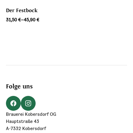
Der Festbock
Preisspanne:
31,50
€
–
45,90
€
31,50 €
bis
45,90 €
Folge uns
Brauerei Kobersdorf OG
Hauptstraße 43
A-7332 Kobersdorf