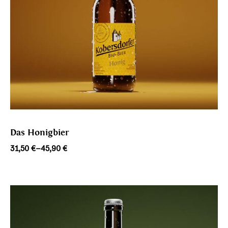
Das Honigbier
Preisspanne:
31,50
€
–
45,90
€
31,50 €
bis
45,90 €