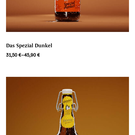
Das Spezial Dunkel
Preisspanne:
31,50
€
–
45,90
€
31,50 €
bis
45,90 €