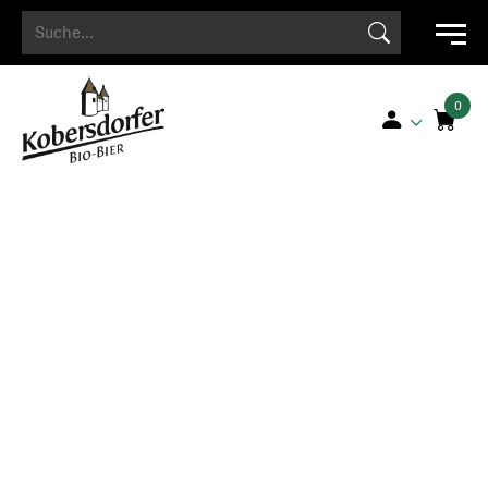
Search Button
Search
for: