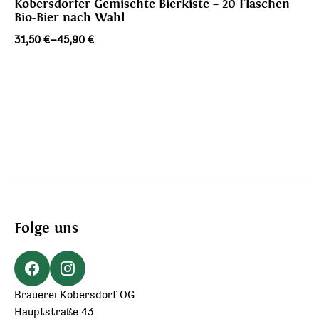
Kobersdorfer Gemischte Bierkiste – 20 Flaschen
Bio-Bier nach Wahl
Preisspanne:
31,50
€
–
45,90
€
31,50 €
bis
45,90 €
Folge uns
Brauerei Kobersdorf OG
Hauptstraße 43