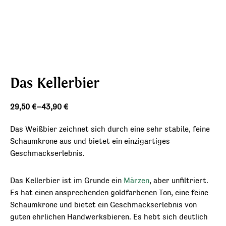
Das Kellerbier
Preisspanne:
29,50
€
–
43,90
€
29,50 €
Das Weißbier zeichnet sich durch eine sehr stabile, feine
bis
Schaumkrone aus und bietet ein einzigartiges
43,90 €
Geschmackserlebnis.
Das Kellerbier ist im Grunde ein
Märzen
, aber unfiltriert.
Es hat einen ansprechenden goldfarbenen Ton, eine feine
Schaumkrone und bietet ein Geschmackserlebnis von
guten ehrlichen Handwerksbieren. Es hebt sich deutlich