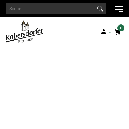
Search Button
Search
for: