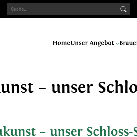
Search Butto
Search
for:
Home
Unser Angebot
Braue
kunst – unser Schlo
ukunst – unser Schloss-S