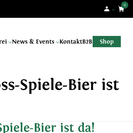
n
rei
News & Events
Kontakt
B2B
Shop
ss-Spiele-Bier ist
piele-Bier ist da!