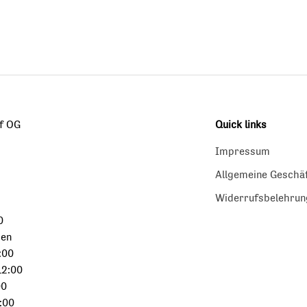
f OG
Quick links
Impressum
Allgemeine Geschä
Widerrufsbelehrun
0
sen
:00
12:00
00
:00