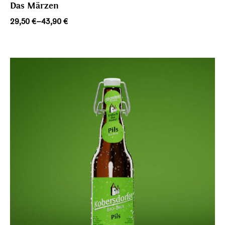
Das Märzen
Preisspanne:
29,50
€
–
43,90
€
29,50 €
bis
43,90 €