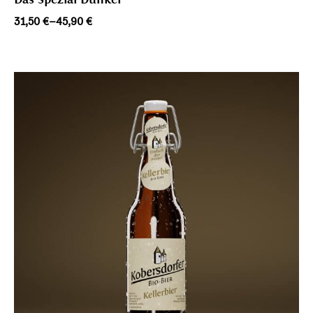
Preisspanne:
31,50
€
–
45,90
€
31,50 €
bis
45,90 €