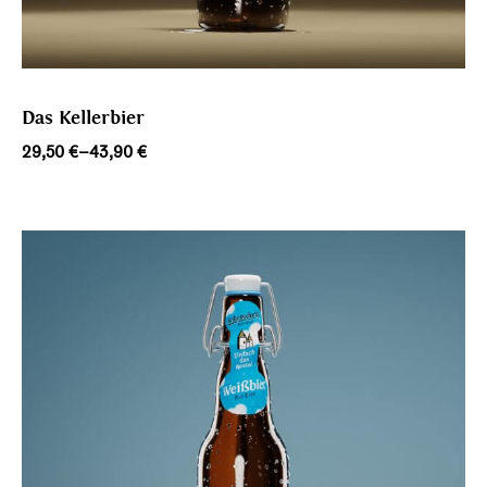
Das Kellerbier
Preisspanne:
29,50
€
–
43,90
€
29,50 €
bis
43,90 €