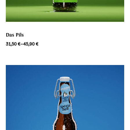
Das Pils
Preisspanne:
31,50
€
–
45,90
€
31,50 €
bis
45,90 €