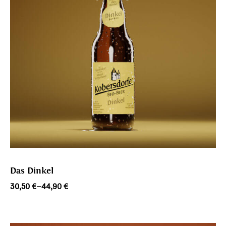
Das Dinkel
Preisspanne:
30,50
€
–
44,90
€
30,50 €
bis
44,90 €