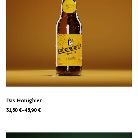
Das Honigbier
Preisspanne:
31,50
€
–
45,90
€
31,50 €
bis
45,90 €