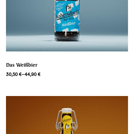
Das Weißbier
Preisspanne:
30,50
€
–
44,90
€
30,50 €
bis
44,90 €