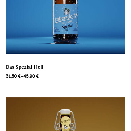
Das Spezial Hell
Preisspanne:
31,50
€
–
45,90
€
31,50 €
bis
45,90 €