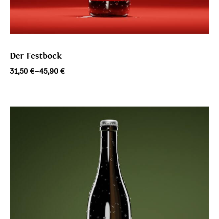
Der Festbock
Preisspanne:
31,50
€
–
45,90
€
31,50 €
bis
45,90 €