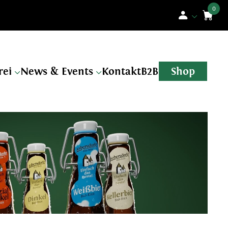
n
rei
News & Events
Kontakt
B2B
Shop