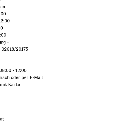
sen
:00
12:00
00
:00
ung -
, 02618/20173
08:00 - 12:00
nisch oder per E-Mail
 mit Karte
at