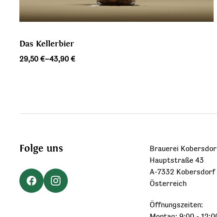
Das Kellerbier
Preisspanne:
29,50
€
–
43,90
€
29,50 €
bis
43,90 €
Folge uns
Brauerei Kobersdor
Hauptstraße 43
A-7332 Kobersdorf
Österreich
Öffnungszeiten:
Montag: 9:00 - 12:0