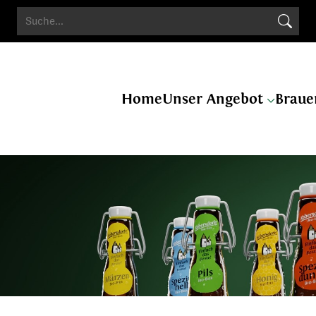
Search Butto
Search
for:
Home
Unser Angebot
Braue